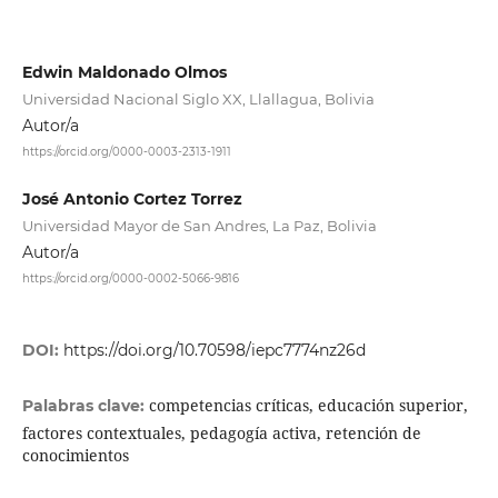
Edwin Maldonado Olmos
Universidad Nacional Siglo XX, Llallagua, Bolivia
Autor/a
https://orcid.org/0000-0003-2313-1911
José Antonio Cortez Torrez
Universidad Mayor de San Andres, La Paz, Bolivia
Autor/a
https://orcid.org/0000-0002-5066-9816
DOI:
https://doi.org/10.70598/iepc7774nz26d
competencias críticas, educación superior,
Palabras clave:
factores contextuales, pedagogía activa, retención de
conocimientos