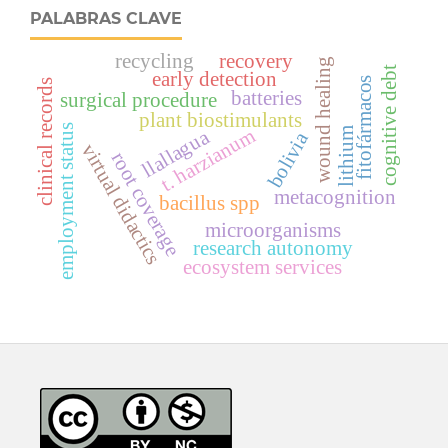
PALABRAS CLAVE
recycling
recovery
wound healing
cognitive debt
early detection
fitofármacos
clinical records
batteries
surgical procedure
plant biostimulants
employment status
t. harzianum
lithium
llallagua
bolivia
virtual didactics
root coverage
metacognition
bacillus spp
microorganisms
research autonomy
ecosystem services