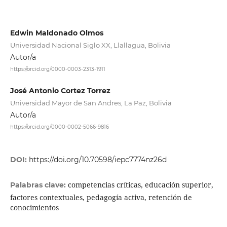
Edwin Maldonado Olmos
Universidad Nacional Siglo XX, Llallagua, Bolivia
Autor/a
https://orcid.org/0000-0003-2313-1911
José Antonio Cortez Torrez
Universidad Mayor de San Andres, La Paz, Bolivia
Autor/a
https://orcid.org/0000-0002-5066-9816
DOI:
https://doi.org/10.70598/iepc7774nz26d
competencias críticas, educación superior,
Palabras clave:
factores contextuales, pedagogía activa, retención de
conocimientos