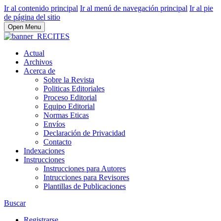
Ir al contenido principal
Ir al menú de navegación principal
Ir al pie
de página del sitio
Open Menu
Actual
Archivos
Acerca de
Sobre la Revista
Politicas Editoriales
Proceso Editorial
Equipo Editorial
Normas Eticas
Envíos
Declaración de Privacidad
Contacto
Indexaciones
Instrucciones
Instrucciones para Autores
Intrucciones para Revisores
Plantillas de Publicaciones
Buscar
Registrarse