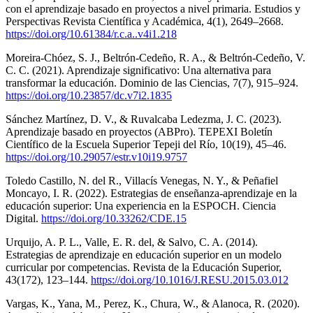
con el aprendizaje basado en proyectos a nivel primaria. Estudios y
Perspectivas Revista Científica y Académica, 4(1), 2649–2668.
https://doi.org/10.61384/r.c.a..v4i1.218
Moreira-Chóez, S. J., Beltrón-Cedeño, R. A., & Beltrón-Cedeño, V.
C. C. (2021). Aprendizaje significativo: Una alternativa para
transformar la educación. Dominio de las Ciencias, 7(7), 915–924.
https://doi.org/10.23857/dc.v7i2.1835
Sánchez Martínez, D. V., & Ruvalcaba Ledezma, J. C. (2023).
Aprendizaje basado en proyectos (ABPro). TEPEXI Boletín
Científico de la Escuela Superior Tepeji del Río, 10(19), 45–46.
https://doi.org/10.29057/estr.v10i19.9757
Toledo Castillo, N. del R., Villacís Venegas, N. Y., & Peñafiel
Moncayo, I. R. (2022). Estrategias de enseñanza-aprendizaje en la
educación superior: Una experiencia en la ESPOCH. Ciencia
Digital.
https://doi.org/10.33262/CDE.15
Urquijo, A. P. L., Valle, E. R. del, & Salvo, C. A. (2014).
Estrategias de aprendizaje en educación superior en un modelo
curricular por competencias. Revista de la Educación Superior,
43(172), 123–144.
https://doi.org/10.1016/J.RESU.2015.03.012
Vargas, K., Yana, M., Perez, K., Chura, W., & Alanoca, R. (2020).