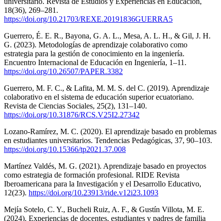
universitario. Revista de Estudios y Experiencias en Educación,
18(36), 269–281.
https://doi.org/10.21703/REXE.20191836GUERRA5
Guerrero, É. E. R., Bayona, G. A. L., Mesa, A. L. H., & Gil, J. H.
G. (2023). Metodologías de aprendizaje colaborativo como
estrategia para la gestión de conocimiento en la ingeniería.
Encuentro Internacional de Educación en Ingeniería, 1–11.
https://doi.org/10.26507/PAPER.3382
Guerrero, M. F. C., & Lafita, M. M. S. del C. (2019). Aprendizaje
colaborativo en el sistema de educación superior ecuatoriano.
Revista de Ciencias Sociales, 25(2), 131–140.
https://doi.org/10.31876/RCS.V25I2.27342
Lozano-Ramírez, M. C. (2020). El aprendizaje basado en problemas
en estudiantes universitarios. Tendencias Pedagógicas, 37, 90–103.
https://doi.org/10.15366/tp2021.37.008
Martínez Valdés, M. G. (2021). Aprendizaje basado en proyectos
como estrategia de formación profesional. RIDE Revista
Iberoamericana para la Investigación y el Desarrollo Educativo,
12(23).
https://doi.org/10.23913/ride.v12i23.1093
Mejía Sotelo, C. Y., Bucheli Ruiz, A. F., & Gustín Villota, M. E.
(2024). Experiencias de docentes, estudiantes y padres de familia