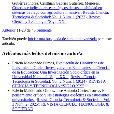
Gutiérrez Flores, Cristhian Gabriel Gutiérrez Meneses,
Criterios e indicadores estratégicos de sustentabilidad en
sistemas de riego con agricultura intensiva
,
Revista Ciencia,
Tecnología & Sociedad: Vol. 1 Núm. 1 (2023): Revista
Ciencia y Tecnología "Siglo XX"
Anterior
11-20 de 48
Siguiente
También puede
Iniciar una búsqueda de similitud avanzada
para este
artículo.
Artículos más leídos del mismo autor/a
Edwin Maldonado Olmos,
Evaluación de Habilidades de
Pensamiento Crítico-Investigativo en Estudiantes de Ciencias
de la Educación: Una Investigación Socio-crítica en la
Universidad Nacional “Siglo XX”
,
Revista Ciencia,
Tecnología & Sociedad: Vol. 2 Núm. 1 (2024): REVISTA
CIENCIA Y TECNOLOGÍA “SIGLO XX”
Edwin Maldonado Olmos, José Antonio Cortez Torrez,
El
pensamiento crítico y las estrategias didácticas en estudiantes
universitarios
,
Revista Ciencia, Tecnología & Sociedad: Vol.
3 Núm. 2 (2025): REVISTA CIENCIA, TECNOLOGÍA &
SOCIEDAD