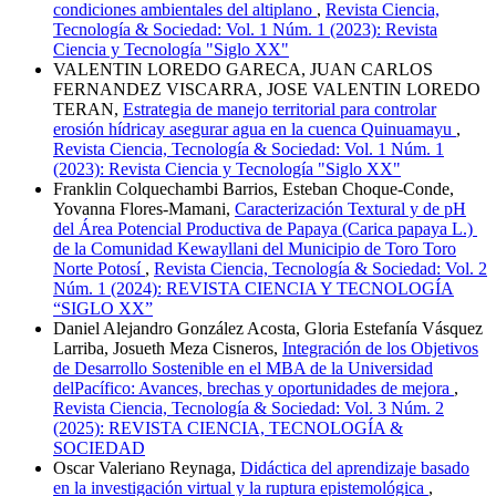
condiciones ambientales del altiplano
,
Revista Ciencia,
Tecnología & Sociedad: Vol. 1 Núm. 1 (2023): Revista
Ciencia y Tecnología "Siglo XX"
VALENTIN LOREDO GARECA, JUAN CARLOS
FERNANDEZ VISCARRA, JOSE VALENTIN LOREDO
TERAN,
Estrategia de manejo territorial para controlar
erosión hídricay asegurar agua en la cuenca Quinuamayu
,
Revista Ciencia, Tecnología & Sociedad: Vol. 1 Núm. 1
(2023): Revista Ciencia y Tecnología "Siglo XX"
Franklin Colquechambi Barrios, Esteban Choque-Conde,
Yovanna Flores-Mamani,
Caracterización Textural y de pH
del Área Potencial Productiva de Papaya (Carica papaya L.)
de la Comunidad Kewayllani del Municipio de Toro Toro
Norte Potosí
,
Revista Ciencia, Tecnología & Sociedad: Vol. 2
Núm. 1 (2024): REVISTA CIENCIA Y TECNOLOGÍA
“SIGLO XX”
Daniel Alejandro González Acosta, Gloria Estefanía Vásquez
Larriba, Josueth Meza Cisneros,
Integración de los Objetivos
de Desarrollo Sostenible en el MBA de la Universidad
delPacífico: Avances, brechas y oportunidades de mejora
,
Revista Ciencia, Tecnología & Sociedad: Vol. 3 Núm. 2
(2025): REVISTA CIENCIA, TECNOLOGÍA &
SOCIEDAD
Oscar Valeriano Reynaga,
Didáctica del aprendizaje basado
en la investigación virtual y la ruptura epistemológica
,