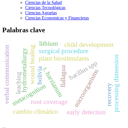
Ciencias de la Salud
Ciencias Tecnológicas
Ciencias Agrarias
Ciencias Economicas y Financieras
Palabras clave
lithium
child development
wound healing
verbal communication
surgical procedure
hydrometallurgy
processing dimension
plant biostimulants
bacillus spp
llallagua
t. harzianum
bolivia
microorganisms
leaching
metacognition
recovery
root coverage
cambio climático
early detection