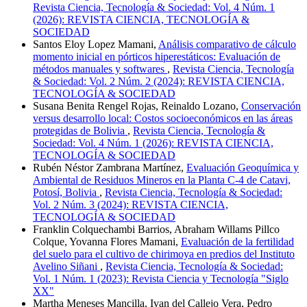
Revista Ciencia, Tecnología & Sociedad: Vol. 4 Núm. 1
(2026): REVISTA CIENCIA, TECNOLOGÍA &
SOCIEDAD
Santos Eloy Lopez Mamani,
Análisis comparativo de cálculo
momento inicial en pórticos hiperestáticos: Evaluación de
métodos manuales y softwares
,
Revista Ciencia, Tecnología
& Sociedad: Vol. 2 Núm. 2 (2024): REVISTA CIENCIA,
TECNOLOGÍA & SOCIEDAD
Susana Benita Rengel Rojas, Reinaldo Lozano,
Conservación
versus desarrollo local: Costos socioeconómicos en las áreas
protegidas de Bolivia
,
Revista Ciencia, Tecnología &
Sociedad: Vol. 4 Núm. 1 (2026): REVISTA CIENCIA,
TECNOLOGÍA & SOCIEDAD
Rubén Néstor Zambrana Martínez,
Evaluación Geoquímica y
Ambiental de Residuos Mineros en la Planta C-4 de Catavi,
Potosí, Bolivia
,
Revista Ciencia, Tecnología & Sociedad:
Vol. 2 Núm. 3 (2024): REVISTA CIENCIA,
TECNOLOGÍA & SOCIEDAD
Franklin Colquechambi Barrios, Abraham Willams Pillco
Colque, Yovanna Flores Mamani,
Evaluación de la fertilidad
del suelo para el cultivo de chirimoya en predios del Instituto
Avelino Siñani
,
Revista Ciencia, Tecnología & Sociedad:
Vol. 1 Núm. 1 (2023): Revista Ciencia y Tecnología "Siglo
XX"
Martha Meneses Mancilla, Ivan del Callejo Vera, Pedro