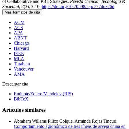
of Collaborative and PBL Strategies.
Revista Ciencia, Tecnología &
Sociedad
,
2
(3), 3-10.
https://doi.org/10.70598/iepc7774nz26d
Más formatos de cita
ACM
ACS
APA
ABNT
Chicago
Harvard
IEEE
MLA
Turabian
Vancouver
AMA
Descargar cita
Endnote/Zotero/Mendeley (RIS)
BibTeX
Artículos similares
Abraham Willams Pillco Colque, Arminda Rojas Tincuri,
Comportamiento agronómico de tres líneas de arveja china en