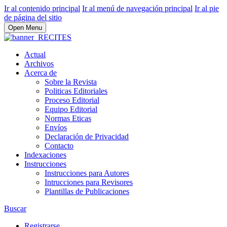
Ir al contenido principal
Ir al menú de navegación principal
Ir al pie
de página del sitio
Open Menu
Actual
Archivos
Acerca de
Sobre la Revista
Politicas Editoriales
Proceso Editorial
Equipo Editorial
Normas Eticas
Envíos
Declaración de Privacidad
Contacto
Indexaciones
Instrucciones
Instrucciones para Autores
Intrucciones para Revisores
Plantillas de Publicaciones
Buscar
Registrarse