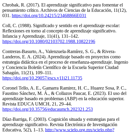
Chrobak, R. (2017). El aprendizaje significativo para fomentar el
pensamiento crítico. Archivos de Ciencias de la Educación, 11(12),
031.
https://doi.org/10.24215/23468866E031
Coll, C. (1988). Significado y sentido en el aprendizaje escolar:
Reflexiones en torno al concepto de aprendizaje significativo.
Infancia y Aprendizaje, 11(41), 131–142.
https://doi.org/10.1080/02103702.1988.10822196
Contreras-Basurto, A., Valenzuela-Ramírez, S. G., & Rivera-
Landeros, E. A. (2024). Aprendizaje basado en proyectos como
estrategia didáctica en el proceso de enseñanza-aprendizaje. Ingenio
y Conciencia Boletín Científico de la Escuela Superior Ciudad
Sahagún, 11(21), 109–111.
https://doi.org/10.29057/escs.v11i21.11735
Coronel Tello, A. E., Gamarra Ramirez, H. C., Huarez Sosa, P. C.,
Faustino Sánchez, M. Á., & Collazos Paucar, E. (2023). El uso del
aprendizaje basado en problemas (ABP) en la educación superior.
Revista EDUCA UMCH, 21, 29–44.
https://doi.org/10.35756/educaumch.202321.253
Díaz-Barriga, F. (2003). Cognición situada y estrategias para el
aprendizaje significativo. Revista Electrónica de Investigación
Educativa, 5(2), 1–13.
http://www.scielo.org.mx/scielo.php?