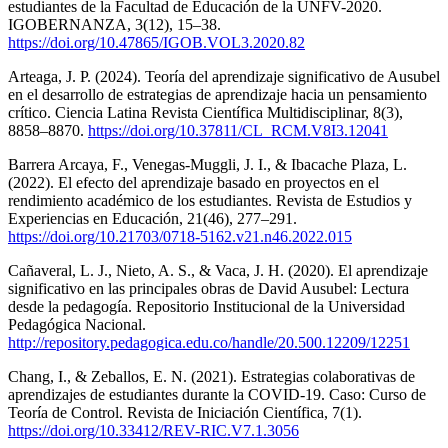
estudiantes de la Facultad de Educación de la UNFV-2020.
IGOBERNANZA, 3(12), 15–38.
https://doi.org/10.47865/IGOB.VOL3.2020.82
Arteaga, J. P. (2024). Teoría del aprendizaje significativo de Ausubel
en el desarrollo de estrategias de aprendizaje hacia un pensamiento
crítico. Ciencia Latina Revista Científica Multidisciplinar, 8(3),
8858–8870.
https://doi.org/10.37811/CL_RCM.V8I3.12041
Barrera Arcaya, F., Venegas-Muggli, J. I., & Ibacache Plaza, L.
(2022). El efecto del aprendizaje basado en proyectos en el
rendimiento académico de los estudiantes. Revista de Estudios y
Experiencias en Educación, 21(46), 277–291.
https://doi.org/10.21703/0718-5162.v21.n46.2022.015
Cañaveral, L. J., Nieto, A. S., & Vaca, J. H. (2020). El aprendizaje
significativo en las principales obras de David Ausubel: Lectura
desde la pedagogía. Repositorio Institucional de la Universidad
Pedagógica Nacional.
http://repository.pedagogica.edu.co/handle/20.500.12209/12251
Chang, I., & Zeballos, E. N. (2021). Estrategias colaborativas de
aprendizajes de estudiantes durante la COVID-19. Caso: Curso de
Teoría de Control. Revista de Iniciación Científica, 7(1).
https://doi.org/10.33412/REV-RIC.V7.1.3056