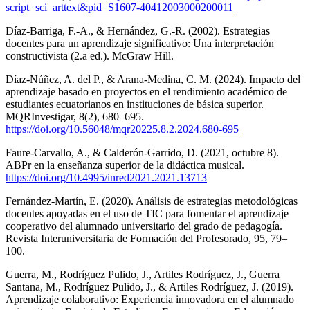
script=sci_arttext&pid=S1607-40412003000200011
Díaz-Barriga, F.-A., & Hernández, G.-R. (2002). Estrategias
docentes para un aprendizaje significativo: Una interpretación
constructivista (2.a ed.). McGraw Hill.
Díaz-Núñez, A. del P., & Arana-Medina, C. M. (2024). Impacto del
aprendizaje basado en proyectos en el rendimiento académico de
estudiantes ecuatorianos en instituciones de básica superior.
MQRInvestigar, 8(2), 680–695.
https://doi.org/10.56048/mqr20225.8.2.2024.680-695
Faure-Carvallo, A., & Calderón-Garrido, D. (2021, octubre 8).
ABPr en la enseñanza superior de la didáctica musical.
https://doi.org/10.4995/inred2021.2021.13713
Fernández-Martín, E. (2020). Análisis de estrategias metodológicas
docentes apoyadas en el uso de TIC para fomentar el aprendizaje
cooperativo del alumnado universitario del grado de pedagogía.
Revista Interuniversitaria de Formación del Profesorado, 95, 79–
100.
Guerra, M., Rodríguez Pulido, J., Artiles Rodríguez, J., Guerra
Santana, M., Rodríguez Pulido, J., & Artiles Rodríguez, J. (2019).
Aprendizaje colaborativo: Experiencia innovadora en el alumnado