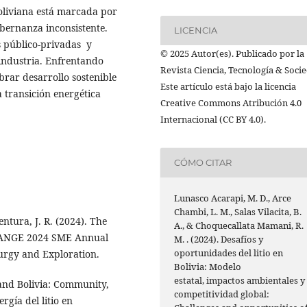
oliviana está marcada por
gobernanza inconsistente.
LICENCIA
es público-privadas y
© 2025 Autor(es). Publicado por la
industria. Enfrentando
Revista Ciencia, Tecnología & Soci
ibrar desarrollo sostenible
Este artículo está bajo la licencia
a transición energética
Creative Commons Atribución 4.0
Internacional (CC BY 4.0).
CÓMO CITAR
Lunasco Acarapi, M. D., Arce
Chambi, L. M., Salas Vilacita, B.
entura, J. R. (2024). The
A., & Choquecallata Mamani, R.
CHANGE 2024 SME Annual
M. . (2024). Desafíos y
oportunidades del litio en
urgy and Exploration.
Bolivia: Modelo
estatal, impactos ambientales y
 and Bolivia: Community,
competitividad global:
gía del litio en