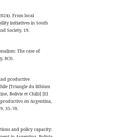
2024). From local
ility initiatives in South
nd Society, 19.
onalism: The case of
y, 8(3).
 and productive
hile [Triangle du lithium
e, Bolivie et Chili)] [El
lo productivo en Argentina,
99, 35–70.
tutions and policy capacity:
ment in Argentina, Bolivia