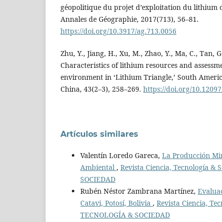
géopolitique du projet d’exploitation du lithium 
Annales de Géographie, 2017(713), 56–81.
https://doi.org/10.3917/ag.713.0056
Zhu, Y., Jiang, H., Xu, M., Zhao, Y., Ma, C., Tan, G
Characteristics of lithium resources and assess
environment in ‘Lithium Triangle,’ South America
China, 43(2–3), 258–269.
https://doi.org/10.1209
Artículos similares
Valentín Loredo Gareca,
La Producción Mine
Ambiental
,
Revista Ciencia, Tecnología &
SOCIEDAD
Rubén Néstor Zambrana Martínez,
Evaluac
Catavi, Potosí, Bolivia
,
Revista Ciencia, Te
TECNOLOGÍA & SOCIEDAD