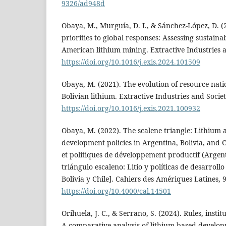
9326/ad948d
Obaya, M., Murguía, D. I., & Sánchez-López, D. (
priorities to global responses: Assessing sustainab
American lithium mining. Extractive Industries a
https://doi.org/10.1016/j.exis.2024.101509
Obaya, M. (2021). The evolution of resource nati
Bolivian lithium. Extractive Industries and Societ
https://doi.org/10.1016/j.exis.2021.100932
Obaya, M. (2022). The scalene triangle: Lithium
development policies in Argentina, Bolivia, and C
et politiques de développement productif (Argentin
triángulo escaleno: Litio y políticas de desarrol
Bolivia y Chile]. Cahiers des Amériques Latines, 
https://doi.org/10.4000/cal.14501
Orihuela, J. C., & Serrano, S. (2024). Rules, insti
A comparative analysis of lithium-based develop