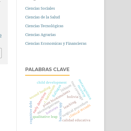
f
Ciencias Sociales
Ciencias de la Salud
Ciencias Tecnológicas
Ciencias Agrarias
9
Ciencias Economicas y Financieras
PALABRAS CLAVE
metacognition
root coverage
child development
lithium
llallagua
recovery
t. harzianum
wound healing
plant biostimulants
early detection
bolivia
microorganisms
leaching
surgical procedure
cognitive debt
bacillus spp
clinical records
batteries
qualitative leap
calidad educativa