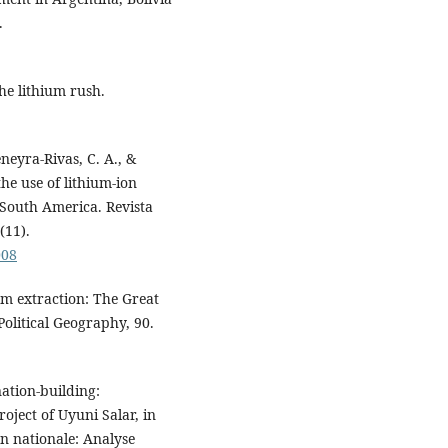
.
he lithium rush.
neyra-Rivas, C. A., &
the use of lithium-ion
 South America. Revista
(11).
008
um extraction: The Great
Political Geography, 90.
ation-building:
roject of Uyuni Salar, in
on nationale: Analyse