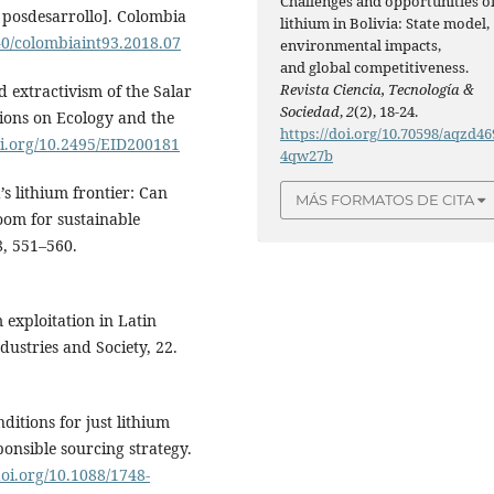
Challenges and opportunities o
 posdesarrollo]. Colombia
lithium in Bolivia: State model,
440/colombiaint93.2018.07
environmental impacts,
and global competitiveness.
Revista Ciencia, Tecnología &
d extractivism of the Salar
Sociedad
,
2
(2), 18-24.
tions on Ecology and the
https://doi.org/10.70598/aqzd46
oi.org/10.2495/EID200181
4qw27b
a’s lithium frontier: Can
MÁS FORMATOS DE CITA
oom for sustainable
8, 551–560.
m exploitation in Latin
ndustries and Society, 22.
ditions for just lithium
onsible sourcing strategy.
doi.org/10.1088/1748-