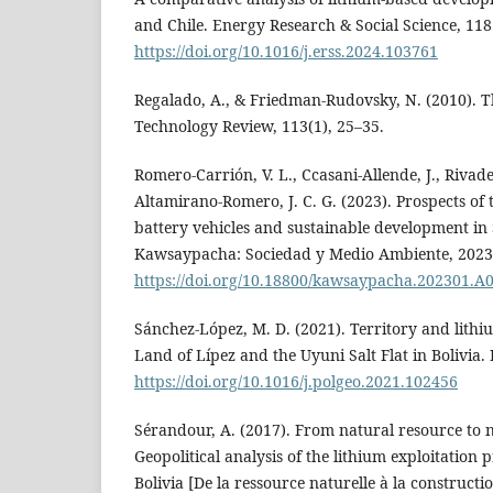
and Chile. Energy Research & Social Science, 118
https://doi.org/10.1016/j.erss.2024.103761
Regalado, A., & Friedman-Rudovsky, N. (2010). T
Technology Review, 113(1), 25–35.
Romero-Carrión, V. L., Ccasani-Allende, J., Rivade
Altamirano-Romero, J. C. G. (2023). Prospects of 
battery vehicles and sustainable development in
Kawsaypacha: Sociedad y Medio Ambiente, 2023
https://doi.org/10.18800/kawsaypacha.202301.A
Sánchez-López, M. D. (2021). Territory and lithi
Land of Lípez and the Uyuni Salt Flat in Bolivia. 
https://doi.org/10.1016/j.polgeo.2021.102456
Sérandour, A. (2017). From natural resource to n
Geopolitical analysis of the lithium exploitation p
Bolivia [De la ressource naturelle à la constructi