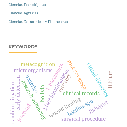
Ciencias Tecnológicas
Ciencias Agrarias
Ciencias Economicas y Financieras
KEYWORDS
root coverage
metacognition
virtual didactics
t. harzianum
microorganisms
plant biostimulants
lithium
recovery
batteries
early detection
research autonomy
cambio climático
bolivia
clinical records
wound healing
bacillus spp
llallagua
leaching
surgical procedure