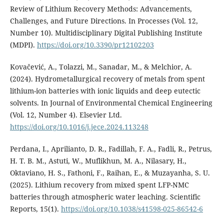
Review of Lithium Recovery Methods: Advancements,
Challenges, and Future Directions. In Processes (Vol. 12,
Number 10). Multidisciplinary Digital Publishing Institute
(MDPI).
https://doi.org/10.3390/pr12102203
Kovačević, A., Tolazzi, M., Sanadar, M., & Melchior, A.
(2024). Hydrometallurgical recovery of metals from spent
lithium-ion batteries with ionic liquids and deep eutectic
solvents. In Journal of Environmental Chemical Engineering
(Vol. 12, Number 4). Elsevier Ltd.
https://doi.org/10.1016/j.jece.2024.113248
Perdana, I., Aprilianto, D. R., Fadillah, F. A., Fadli, R., Petrus,
H. T. B. M., Astuti, W., Muflikhun, M. A., Nilasary, H.,
Oktaviano, H. S., Fathoni, F., Raihan, E., & Muzayanha, S. U.
(2025). Lithium recovery from mixed spent LFP-NMC
batteries through atmospheric water leaching. Scientific
Reports, 15(1).
https://doi.org/10.1038/s41598-025-86542-6