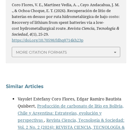
Coro Flores, V. E., Martinez Vedia, A. ., Cayo Andacahua, J. M.
., & Ochoa Choque, E. T. (2026). Recuperación de litio de
baterías en desuso por ruta hidrometalúrgica de bajo costo:
Recovery of lithium from spent batteries via a low-
cost hydrometallurgical route.
Revista Ciencia, Tecnología &
Sociedad
,
4
(1), 25-29.
https://doi.org/10.70598/fdhq8714kh23p
MORE CITATION FORMATS
Similar Articles
Vayolet Estefany Coro Flores, Edgar Ramiro Bautista
Quisbert,
Producción de carbonato de litio en Bolivia,
Chile y Argentina: Estrategias, evolución y
perspectivas
,
Revista Ciencia, Tecnología & Sociedad:
Vol. 2 No. 2 (2024): REVISTA CIENCIA, TECNOLOGÍA &