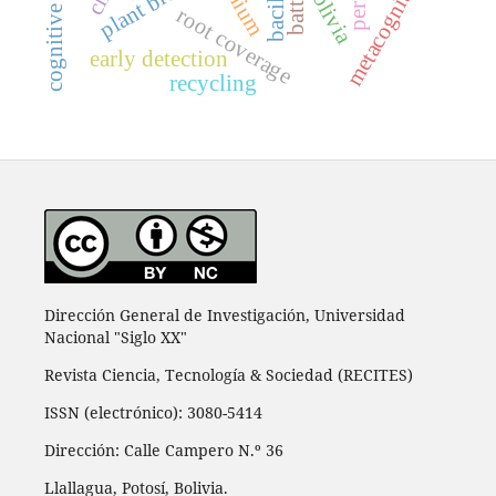
metacognition
lithium
bolivia
root coverage
early detection
recycling
Dirección General de Investigación, Universidad
Nacional "Siglo XX"
Revista Ciencia, Tecnología & Sociedad (RECITES)
ISSN (electrónico): 3080-5414
Dirección: Calle Campero N.º 36
Llallagua, Potosí, Bolivia.