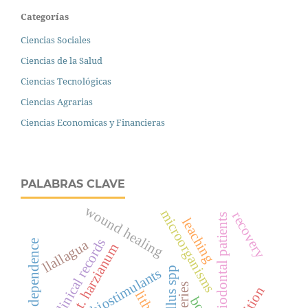
Categorías
Ciencias Sociales
Ciencias de la Salud
Ciencias Tecnológicas
Ciencias Agrarias
Ciencias Economicas y Financieras
PALABRAS CLAVE
wound healing
microorganisms
recovery
periodontal patients
leaching
clinical records
llallagua
cognitive dependence
t. harzianum
bacillus spp
plant biostimulants
batteries