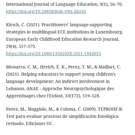
International Journal of Language Education, 9(1), 56–70.
https://doi.org/10.26858/ijole.v9i1.66241
Kirsch, C. (2021). Practitioners’ language-supporting
strategies in multilingual ECE institutions in Luxembourg.
European Early Childhood Education Research Journal,
29(4), 557–571.
https://doi.org/10.1080/1350293X.2021.1943053
Messarra, C. M., Hreich, É. K., Perez, T. M., & Maillart, C.
(2021). Helping educators to support young children's
language development: An indirect involvement in
Lebanon. ANAE - Approche Neuropsychologique des
Apprentisages chez l'Enfant, 33(172), 519–528.
Pavez, M., Maggiolo, M., & Coloma, C. (2009). TEPROSIF-R:
Test para evaluar procesos de simplificación fonológica
revisado. Ediciones UC.