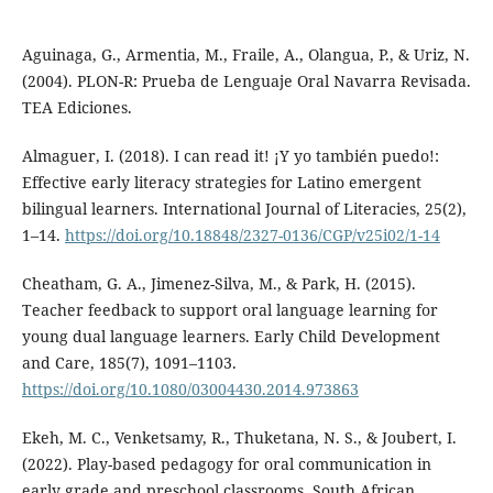
Aguinaga, G., Armentia, M., Fraile, A., Olangua, P., & Uriz, N.
(2004). PLON-R: Prueba de Lenguaje Oral Navarra Revisada.
TEA Ediciones.
Almaguer, I. (2018). I can read it! ¡Y yo también puedo!:
Effective early literacy strategies for Latino emergent
bilingual learners. International Journal of Literacies, 25(2),
1–14.
https://doi.org/10.18848/2327-0136/CGP/v25i02/1-14
Cheatham, G. A., Jimenez-Silva, M., & Park, H. (2015).
Teacher feedback to support oral language learning for
young dual language learners. Early Child Development
and Care, 185(7), 1091–1103.
https://doi.org/10.1080/03004430.2014.973863
Ekeh, M. C., Venketsamy, R., Thuketana, N. S., & Joubert, I.
(2022). Play-based pedagogy for oral communication in
early grade and preschool classrooms. South African