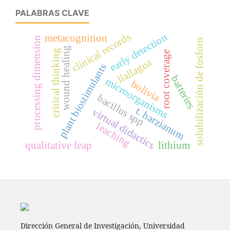
PALABRAS CLAVE
clinical records
early detection
metacognition
processing dimension
solubilización de fosforo
wound healing
critical thinking
root coverage
llallagua
plant biostimulants
batteries
microorganisms
bolivia
bacillus spp
t. harzianum
virtual didactics
leaching
qualitative leap
lithium
Dirección General de Investigación, Universidad