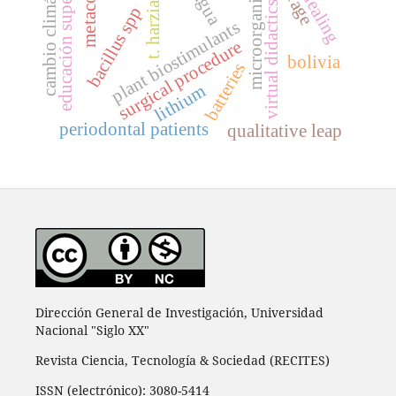
t. harzianum
cambio climático
educación superior
microorganisms
virtual didactics
bacillus spp
plant biostimulants
surgical procedure
bolivia
batteries
lithium
periodontal patients
qualitative leap
Dirección General de Investigación, Universidad
Nacional "Siglo XX"
Revista Ciencia, Tecnología & Sociedad (RECITES)
ISSN (electrónico): 3080-5414