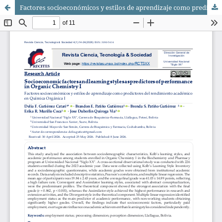
Factores socioeconómicos y estilos de aprendizaje como predictores del rendimiento académico en Química Orgánica I