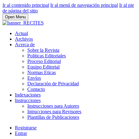
Ir al contenido principal
Ir al menú de navegación principal
Ir al pie
de página del sitio
Open Menu
Actual
Archivos
Acerca de
Sobre la Revista
Politicas Editoriales
Proceso Editorial
Equipo Editorial
Normas Eticas
Envíos
Declaración de Privacidad
Contacto
Indexaciones
Instrucciones
Instrucciones para Autores
Intrucciones para Revisores
Plantillas de Publicaciones
Registrarse
Entrar