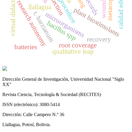
surgical procedure
metacognition
calidad educativa
virtual didactics
research autonomy
llallagua
plant biostimulants
t. harzianum
microorganisms
bacillus spp
recovery
root coverage
batteries
qualitative leap
Dirección General de Investigación, Universidad Nacional "Siglo
XX"
Revista Ciencia, Tecnología & Sociedad (RECITES)
ISSN (electrónico): 3080-5414
Dirección: Calle Campero N.º 36
Llallagua, Potosí, Bolivia.