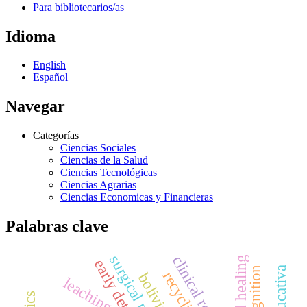
Para bibliotecarios/as
Idioma
English
Español
Navegar
Categorías
Ciencias Sociales
Ciencias de la Salud
Ciencias Tecnológicas
Ciencias Agrarias
Ciencias Economicas y Financieras
Palabras clave
clinical records
wound healing
early detection
recycling
bolivia
leaching