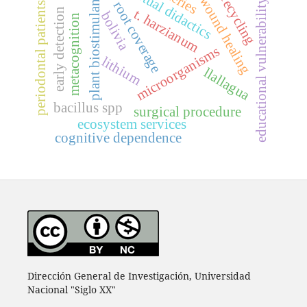
virtual didactics
plant biostimulants
recycling
wound healing
educational vulnerability
root coverage
periodontal patients
t. harzianum
early detection
bolivia
metacognition
microorganisms
lithium
llallagua
bacillus spp
surgical procedure
ecosystem services
cognitive dependence
Dirección General de Investigación, Universidad
Nacional "Siglo XX"