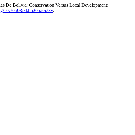
das De Bolivia: Conservation Versus Local Development:
.org/10.70598/kkhn2052ei78v
.