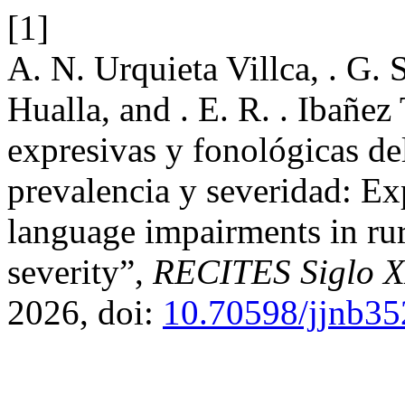
[1]
A. N. Urquieta Villca, . G. 
Hualla, and . E. R. . Ibañez
expresivas y fonológicas del
prevalencia y severidad: Ex
language impairments in rur
severity”,
RECITES Siglo 
2026, doi:
10.70598/jjnb3