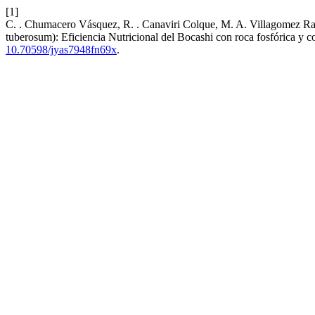
[1]
C. . Chumacero Vásquez, R. . Canaviri Colque, M. A. Villagomez Ramí
tuberosum): Eficiencia Nutricional del Bocashi con roca fosfórica y
10.70598/jyas7948fn69x
.