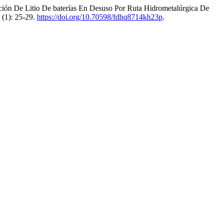
ión De Litio De baterías En Desuso Por Ruta Hidrometalúrgica De
 (1): 25-29.
https://doi.org/10.70598/fdhq8714kh23p
.