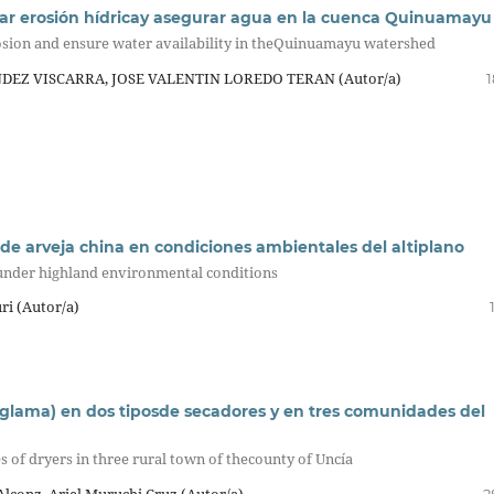
olar erosión hídricay asegurar agua en la cuenca Quinuamayu
osion and ensure water availability in theQuinuamayu watershed
EZ VISCARRA, JOSE VALENTIN LOREDO TERAN (Autor/a)
1
e arveja china en condiciones ambientales del altiplano
under highland environmental conditions
ri (Autor/a)
glama) en dos tiposde secadores y en tres comunidades del
 of dryers in three rural town of thecounty of Uncía
Alconz, Ariel Muruchi Cruz (Autor/a)
2