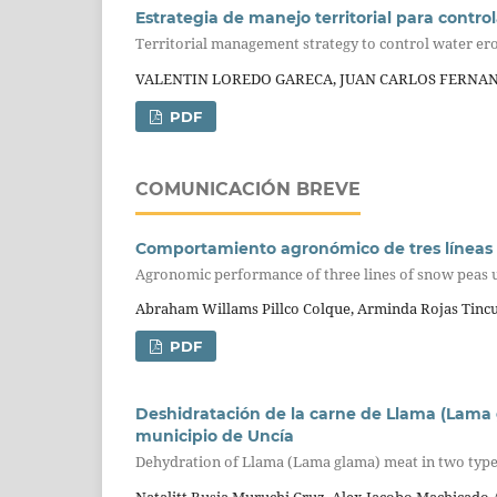
Estrategia de manejo territorial para contr
Territorial management strategy to control water er
VALENTIN LOREDO GARECA, JUAN CARLOS FERNAND
PDF
COMUNICACIÓN BREVE
Comportamiento agronómico de tres líneas d
Agronomic performance of three lines of snow peas 
Abraham Willams Pillco Colque, Arminda Rojas Tincu
PDF
Deshidratación de la carne de Llama (Lama 
municipio de Uncía
Dehydration of Llama (Lama glama) meat in two types
Natalitt Rusia Muruchi Cruz, Alex Jacobo Machicado 