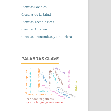
Ciencias Sociales
Ciencias de la Salud
Ciencias Tecnológicas
Ciencias Agrarias
Ciencias Economicas y Financieras
PALABRAS CLAVE
recovery
wound healing
employment status
clinical records
educación superior
root coverage
bacillus spp
batteries
leaching
lithium
plant biostimulants
microorganisms
t. harzianum
bolivia
surgical procedure
periodontal patients
speech-language assessment