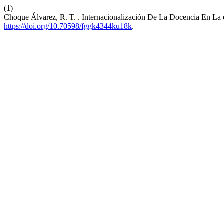
(1)
Choque Álvarez, R. T. . Internacionalización De La Docencia En La e
https://doi.org/10.70598/fggk4344ku18k
.