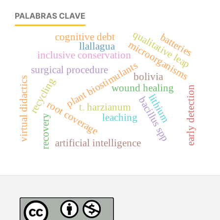
PALABRAS CLAVE
qualitative leap
cognitive debt
batteries
microorganisms
llallagua
inclusive conservation
plant biostimulants
surgical procedure
bolivia
virtual didactics
recycling
wound healing
early detection
lithium
bacillus spp
root coverage
t. harzianum
leaching
recovery
artificial intelligence